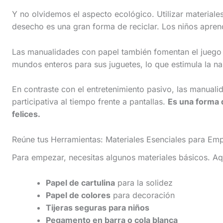
s
Y no olvidemos el aspecto ecológico. Utilizar materiale
t
desecho es una gran forma de reciclar. Los niños aprend
i
c
Las manualidades con papel también fomentan el juego 
mundos enteros para sus juguetes, lo que estimula la nar
k
y
En contraste con el entretenimiento pasivo, las manuali
i
participativa al tiempo frente a pantallas.
Es una forma 
felices.
m
a
Reúne tus Herramientas: Materiales Esenciales para Em
g
Para empezar, necesitas algunos materiales básicos. Aquí
e
i
Papel de cartulina
para la solidez
n
Papel de colores
para decoración
Tijeras seguras para niños
a
Pegamento en barra o cola blanca