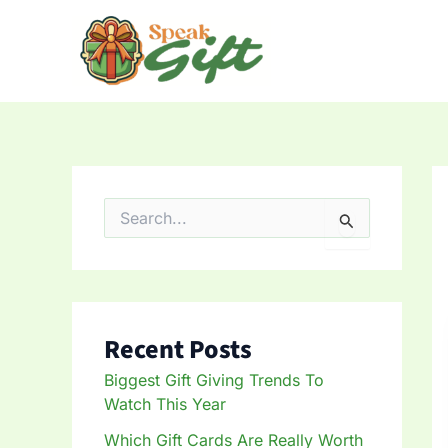
Skip
to
content
S
e
a
r
c
h
f
Recent Posts
o
r
Biggest Gift Giving Trends To
:
Watch This Year
Which Gift Cards Are Really Worth