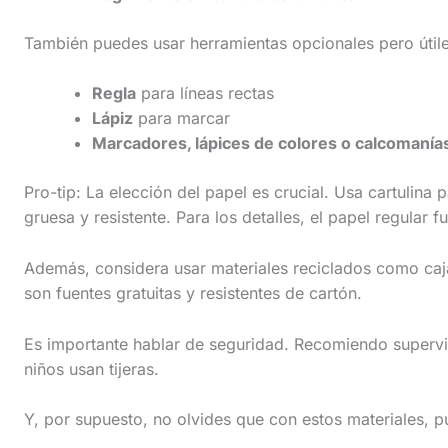
c
t
También puedes usar herramientas opcionales pero útile
i
Regla
para líneas rectas
o
Lápiz
para marcar
n
Marcadores, lápices de colores o calcomanía
.
Pro-tip: La elección del papel es crucial. Usa cartulina 
.
gruesa y resistente. Para los detalles, el papel regular 
.
Además, considera usar materiales reciclados como cajas
son fuentes gratuitas y resistentes de cartón.
Es importante hablar de seguridad. Recomiendo supervi
niños usan tijeras.
Y, por supuesto, no olvides que con estos materiales, 