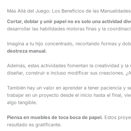
l
Más Allá del Juego: Los Beneficios de las Manualidade
l
d
Cortar, doblar y unir papel no es solo una actividad div
desarrollar las habilidades motoras finas y la coordinac
o
w
Imagina a tu hijo concentrado, recortando formas y do
n
destreza manual.
t
Además, estas actividades fomentan la creatividad y la
o
diseñar, construir e incluso modificar sus creaciones.
¿N
s
e
También hay un valor en aprender a tener paciencia y s
trabajar en un proyecto desde el inicio hasta el final, 
e
algo tangible.
t
h
Piensa en muebles de toca boca de papel.
Estos proyec
e
resultado es gratificante.